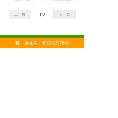
上一页
1
/
3
下一页
版权所有：宣城市安居物业有限责任公司
一键拨号：0563-2237802
뀰
技术支持：
地宝网络
皖ICP备11004931号-1
皖公网安备34180202000218号