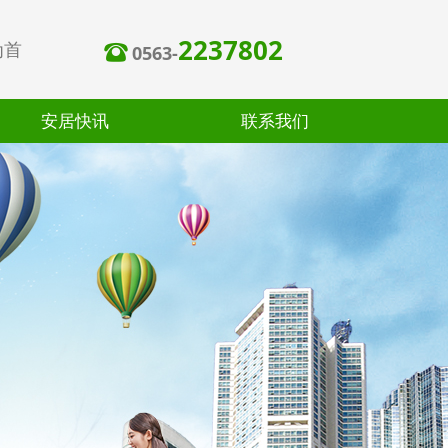
2237802
为首
뀰
0563-
安居快讯
联系我们