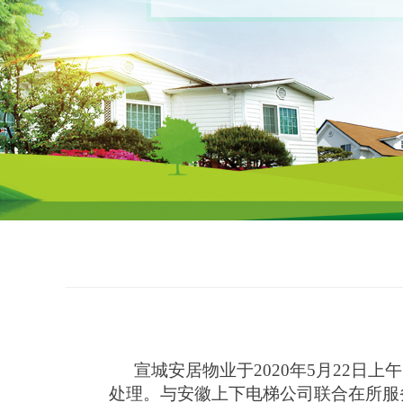
宣城安居物业于
20
20
年
5
月
22
日
上午
处理。
与安徽上下电梯公司联合在所服