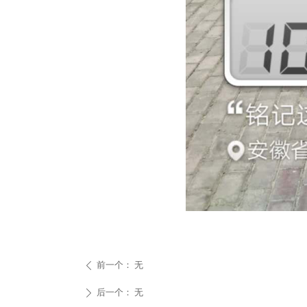
前一个：
无
ꄴ
后一个：
无
ꄲ